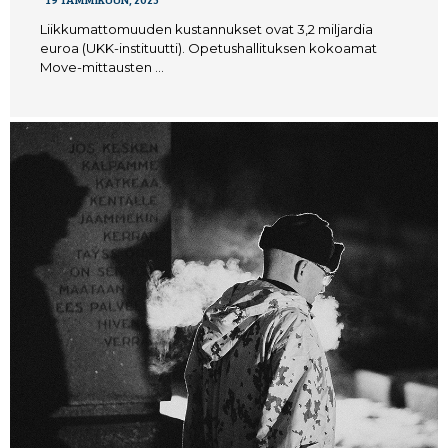
Liikkumattomuuden kustannukset ovat 3,2 miljardia
euroa (UKK-instituutti). Opetushallituksen kokoamat
Move-mittausten …