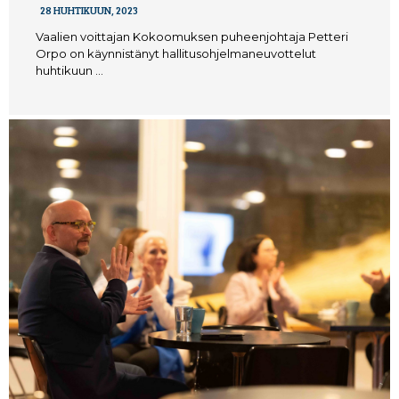
28 HUHTIKUUN, 2023
Vaalien voittajan Kokoomuksen puheenjohtaja Petteri
Orpo on käynnistänyt hallitusohjelmaneuvottelut
huhtikuun …